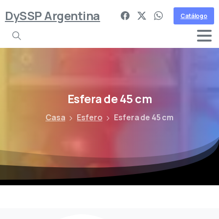
DySSP Argentina
Catálogo
Esfera
de
45
cm
Casa
Esfero
Esfera de 45 cm