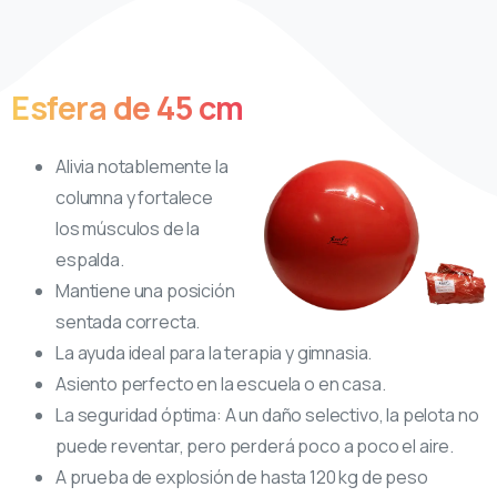
Esfera
de
45
cm
Alivia notablemente la
columna y fortalece
los músculos de la
espalda.
Mantiene una posición
sentada correcta.
La ayuda ideal para la terapia y gimnasia.
Asiento perfecto en la escuela o en casa.
La seguridad óptima: A un daño selectivo, la pelota no
puede reventar, pero perderá poco a poco el aire.
A prueba de explosión de hasta 120 kg de peso