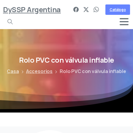
DySSP Argentina
Catálogo
Rolo
PVC
con
válvula
inflable
Casa
Accesorios
Rolo PVC con válvula inflable